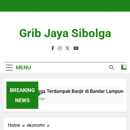
Skip
to
content
Grib Jaya Sibolga
MENU
BREAKING
109 Warga Terdampak Banjir di Bandar Lampung Dieva
4 Months Ago
NEWS
Home
ekonomi