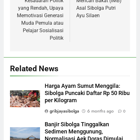
Kesadaran Politik
Mencari Bakat (IMB)
yang Rendah, Upaya
Asal Sibolga Putri
Memotivasi Generasi
Ayu Silaen
Muda Pemula atau
Pelajar Sosialisasi
Politik
Related News
Harga Ayam Sumut Menggila:
Sibolga Puncaki Daftar Rp 50 Ribu
per Kilogram
gribjayasibolga
6 months ago
0
Banjir Sibolga Tinggalkan
Sedimen Menggunung,
Normalisasi Aek Doras Dimulai