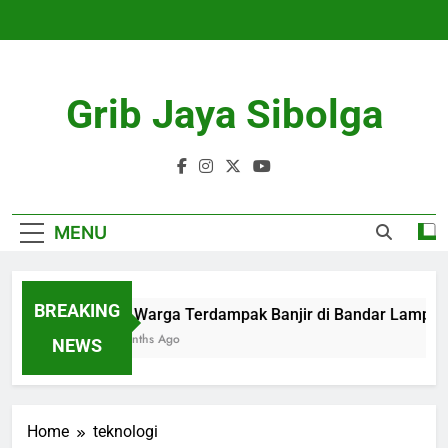
Skip
to
content
Grib Jaya Sibolga
MENU
BREAKING
109 Warga Terdampak Banjir di Bandar Lampung D
4 Months Ago
NEWS
Home
teknologi