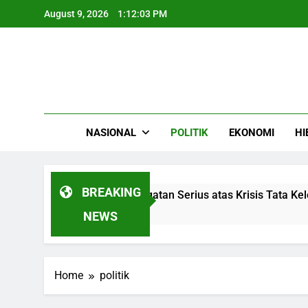
Skip
August 9, 2026
1:12:04 PM
to
content
NASIONAL
POLITIK
EKONOMI
HI
BREAKING
ng Dievakuasi, Peringatan Serius atas Krisis Tata Kelola Kot
NEWS
Home
politik