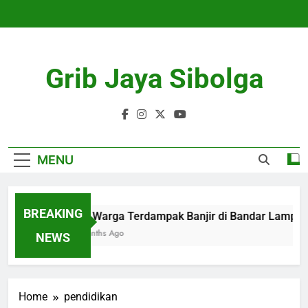
Skip
to
content
Grib Jaya Sibolga
MENU
BREAKING
109 Warga Terdampak Banjir di Bandar Lampung D
4 Months Ago
NEWS
Home
pendidikan