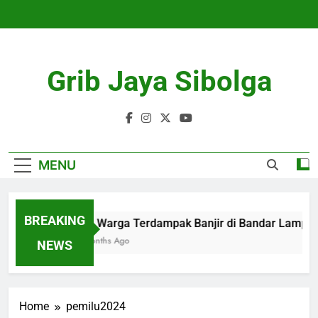
Skip
to
content
Grib Jaya Sibolga
MENU
BREAKING
109 Warga Terdampak Banjir di Bandar Lampung D
4 Months Ago
NEWS
Home
pemilu2024