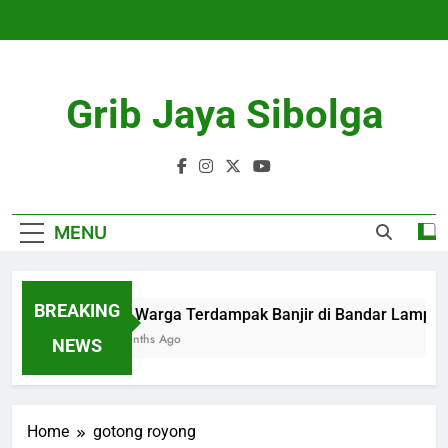
Skip
to
content
Grib Jaya Sibolga
MENU
BREAKING
109 Warga Terdampak Banjir di Bandar Lampung D
4 Months Ago
NEWS
Home
gotong royong