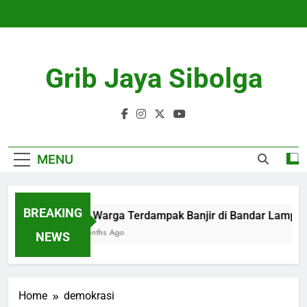
Skip
to
content
Grib Jaya Sibolga
MENU
BREAKING
109 Warga Terdampak Banjir di Bandar Lampung D
4 Months Ago
NEWS
Home
demokrasi